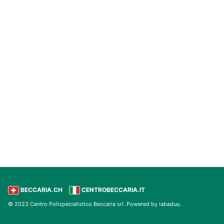
BECCARIA.CH
CENTROBECCARIA.IT
© 2023
Centro Polispecialistico Beccaria srl
. Powered by
iabaduu
.