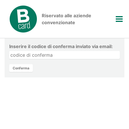
Skip
Skip
Skip
to
to
to
Riservato alle aziende
primary
content
footer
Login
Tog
convenzionate
navigation
men
Inserire il codice di conferma inviato via email: